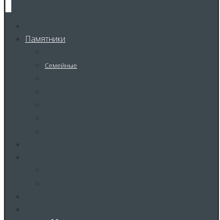
Главная
Памятники
Фигурные
Семейные
Прямоугольные
В виде Скалы или Корки
Серия М
Серия РФ
Серия РГ
Благоустройство
Художественное Оформление
Элементы Оформления
Эпитафии
Галерея
Контакты