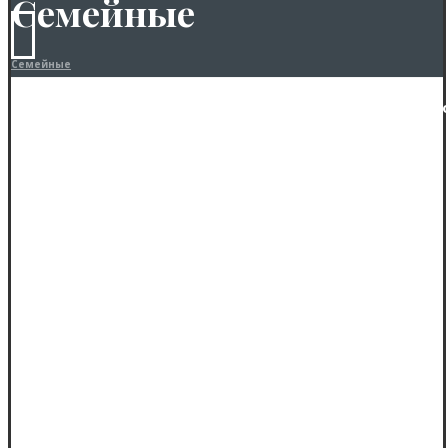
Семейные
Семейные
Типовые Семейные памятники . Одна горизо